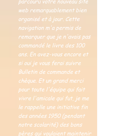
parcouru votre nouveau site
web remarquablement bien
organisé et à jour. Cette
navigation m'a permis de
remarquer que je n'avais pas
commandé le livre des 100
ans. En avez-vous encore et
si oui je vous ferai suivre
Bulletin de commande et
chèque. Et un grand merci
pour toute l'équipe qui fait
vivre l'amicale qui fut, je me
le rappelle une initiative fin
des années 1950 (pendant
notre scolarité) des bons
pères qui voulaient maintenir