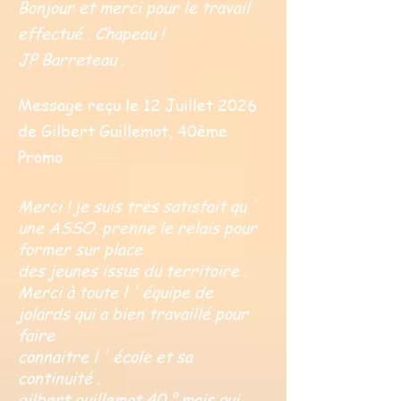
Bonjour et merci pour le travail
effectué . Chapeau !
JP Barreteau .
Message reçu le 12 Juillet 2026
de Gilbert Guillemot, 40ème
Promo
Merci ! je suis très satisfait qu '
une ASSO. prenne le relais pour
former sur place
des jeunes issus du territoire .
Merci à toute l ' équipe de
jolards qui a bien travaillé pour
faire
connaitre l ' école et sa
continuité .
gilbert guillemot 40 ° mais qui