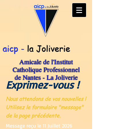
aicp -
la Joliverie
Amicale de l'Institut
Catholique Professionnel
de Nantes - La Joliverie
Exprimez-vous !
Nous attendons de vos nouvelles !
Utilisez le formulaire "message"
de la page précédente.
Message reçu le 11 Juillet 2026