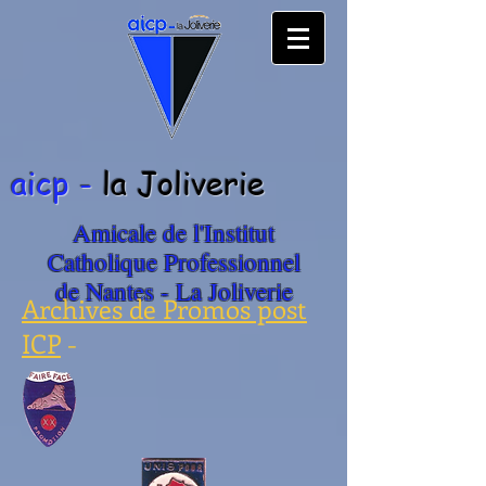
aicp -
la Joliverie
Amicale de l'Institut
Catholique Professionnel
de Nantes - La Joliverie
Archives de Promos post
ICP
-