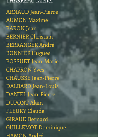
THARREAU Michel
ARNAUD Jean-Pierre
AUMON Maxime
BARON Jean
BERNIER Christian
BERRANGER André
BONNIER Hugues
BOSSUET Jean-Marie
CHAPRON Yves
CHAUSSÉ Jean-Pierre
DALBARD Jean-Louis
DANIEL Jean-Pierre
DUPONT Alain
FLEURY Claude
GIRAUD Bernard
GUILLEMOT Dominique
HAMON André