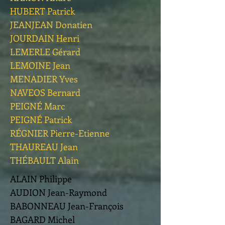
HUBERT Patrick
JEANJEAN Donatien
JOURDAIN Henri
LEMERLE Gérard
LEMOINE Jean
MENADIER Yves
NAVEOS Bernard
PEIGNÉ Marc
PEIGNÉ Patrick
RÉGNIER Pierre-Etienne
THAUREAU Jean
THÉBAULT Alain
ALAIN Philippe
AUDION Jean-Raymond
BABONNEAU Jean-François
BAGARD Michel