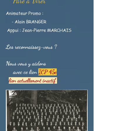
Paré à Virer"
"
Animateur
Promo :
- Alain BRANGER
Appui : Jean-Pierre MARCHAIS
Les reconnaissez-vous ?
Nous vous y aidons
avec ce lien
ICP 45
e
lien actuellement inactif