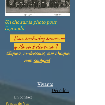
Un clic sur la photo pour
l'agrandir
Vous souhaitez savoir ce
qu'ils sont devenus ?
Cliquez, ci-dessous, sur chaque
nom
souligné
Vivants
Décédés
En contact
Perdus de Vue