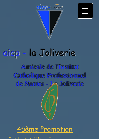
aicp -
la Joliverie
Amicale de l'Institut
Catholique Professionnel
de Nantes - La Joliverie
45ème Promotion