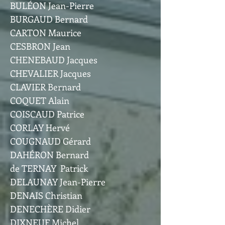
BULÉON Jean-Pierre
BURGAUD Bernard
CARTON Maurice
CESBRON Jean
CHENEBAUD Jacques
CHEVALIER Jacques
CLAVIER Bernard
COQUET Alain
COISCAUD Patrice
CORLAY Hervé
COUGNAUD Gérard
DAHÉRON Bernard
de TERNAY Patrick
DELAUNAY Jean-Pierre
DENAIS Christian
DENECHÈRE Didier
DIXNEUF Michel