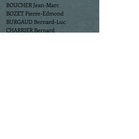
BOUCHER Jean-Marc
BOZET Pierre-Edmond
BURGAUD Bernard-Luc
CHARRIER Bernard
COUSIN Hervé
FOURIER Claude
GAUTIER André
GOUARIN Bernard
GRANDIN Lionel
HOVASSE François
JAUMOUILLÉ Gérard
JAUNET Jean-Pierre
JOUSSE Daniel
LEFEUVRE Alain
LEROUX Jean-Claude
MARTINEAU Olivier